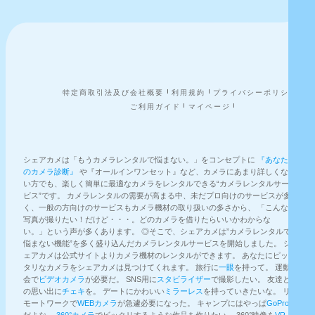
特定商取引法及び会社概要
利用規約
プライバシーポリシー
ご利用ガイド
マイページ
シェアカメは「もうカメラレンタルで悩まない。」をコンセプトに
『あなた
のカメラ診断』
や『オールインワンセット』など、カメラにあまり詳しくな
い方でも、楽しく簡単に最適なカメラをレンタルできる“カメラレンタルサー
ビス”です。 カメラレンタルの需要が高まる中、未だプロ向けのサービスが多
く、一般の方向けのサービスもカメラ機材の取り扱いの多さから、 「こんな
写真が撮りたい！だけど・・・。どのカメラを借りたらいいかわからな
い。」という声が多くあります。 ◎そこで、シェアカメは”カメラレンタルで
悩まない機能”を多く盛り込んだカメラレンタルサービスを開始しました。 シ
ェアカメは公式サイトよりカメラ機材のレンタルができます。 あなたにピッ
タリなカメラをシェアカメは見つけてくれます。 旅行に
一眼
を持って。 運動
会で
ビデオカメラ
が必要だ。 SNS用に
スタビライザー
で撮影したい。 友達と
の思い出に
チェキ
を。 デートにかわいい
ミラーレス
を持っていきたいな。 リ
モートワークで
WEBカメラ
が急遽必要になった。 キャンプにはやっぱ
GoPro
だよな。
360°カメラ
でビックリするような作品を作りたい。 360°映像を
VR