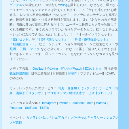
ゴーグル
で堪能したい。 今流行りの
Vlog
を撮影したい。 などなど、様々なシ
チュエーションをシェアカメは叶えてくれます。 1：『今すぐ撮りたいを叶
える』 レンタル料金は低価格でありながら、カメラのメンテナンスを充実さ
せ、最短翌日お届け・往復送料無料を実現します。 2：『あなたのカメラ診
断』 簡単な5つの質問に答えるだけで、ユーザーに最適なカメラを診断して
くれる機能です。 多くのカメラマンから得たデータを元に、様々なシチュエ
ーションに対応できるよう設計しました。 3：『オールインワンセット』
「旅行セット」
や
「日帰り旅行セット」
・
「料理・趣味撮影セット」
・
「動画配信セット」
など、シチュエーションや利用シーンに最適なカメラや
照明
・
三脚
・
マイク
などが全てセットになって届く「借りたらそのまま撮
影できる」セットです。 ◎シェアカメで、あなたにピッタリなカメラを見つ
けてください！
メディア掲載：
GetNavi
|
@Living
|
デジカメWatch
|
ECのミカタ
| 東洋経済 |
観光経済新聞
| 日刊工業新聞 | 財経新聞 |
登竜門
| フジテレビュー!! | CAPA
CAMERA
カメラレンタル以外のサービス：
写真・画像加工（レタッチ）サービス【写
真・画像加工スタジオ】
|
プロカメラマン出張派遣サービス【プロトリ】
シェアカメ公式SNS：
Instagram
|
Twitter
|
Facebook
|
note
|
Hatena
|
Pinterest
|
YouTube
|
TikTok
イベント：
カメラレンタル『シェアカメ』 バーチャルギャラリー：シェアカ
メ写真館